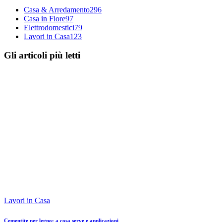
Casa & Arredamento
296
Casa in Fiore
97
Elettrodomestici
79
Lavori in Casa
123
Gli articoli più letti
Lavori in Casa
Cementite per legno: a cosa serve e applicazioni