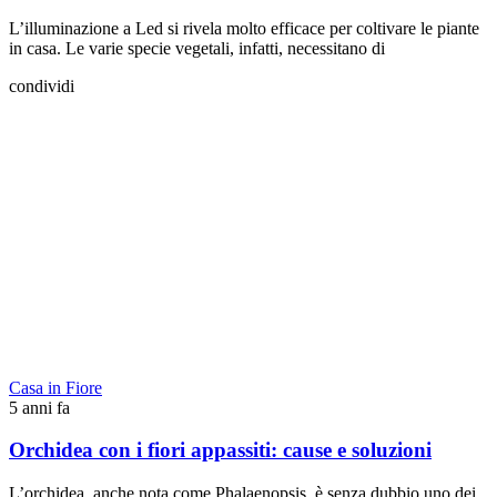
L’illuminazione a Led si rivela molto efficace per coltivare le piante
in casa. Le varie specie vegetali, infatti, necessitano di
condividi
Casa in Fiore
5 anni fa
Orchidea con i fiori appassiti: cause e soluzioni
L’orchidea, anche nota come Phalaenopsis, è senza dubbio uno dei