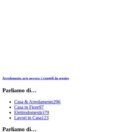
Arredamento arte povera: i consigli da seguire
Parliamo di…
Casa & Arredamento
296
Casa in Fiore
97
Elettrodomestici
79
Lavori in Casa
123
Parliamo di…