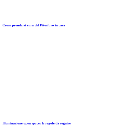
Come prendersi cura del Pitosforo in casa
Illuminazione open space: le regole da seguire