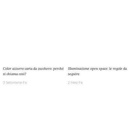
Color azzurro carta da zucchero: perché
Illuminazione open space: le regole da
si chiama così?
seguire
3 Settimane Fa
2 Mesi Fa