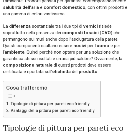
l’ambiente. Prodotti pensati per garantire contemporaneamente
salubrità dell’aria
e
comfort domestico
, con ottimi prodotti e
una gamma di colori vastissima.
La
differenza
sostanziale tra i due tipi di
vernici
risiede
soprattutto nella presenza dei
composti tossici
(
CVO
) che
permangono sui muri anche dopo l’asciugatura della parete.
Questi componenti risultano essere
nocivi
per l’
uomo
e per
l’
ambiente
. Quindi perché non optare per una soluzione che
garantisca stessi risultati e un’aria più salubre? Ovviamente, la
composizione naturale
di questi prodotti deve essere
certificata e riportata sull’
etichetta
del
prodotto
.
Cosa tratteremo
Tipologie di pittura per pareti eco friendly
Vantaggi della pittura per pareti eco friendly
Tipologie di pittura per pareti eco