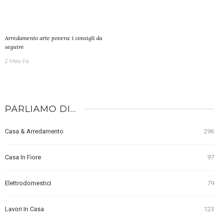
Arredamento arte povera: i consigli da
seguire
2 Mesi Fa
PARLIAMO DI…
Casa & Arredamento
296
Casa In Fiore
97
Elettrodomestici
79
Lavori In Casa
123