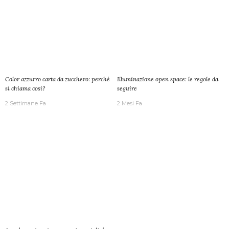
Color azzurro carta da zucchero: perché
Illuminazione open space: le regole da
si chiama così?
seguire
2 Settimane Fa
2 Mesi Fa