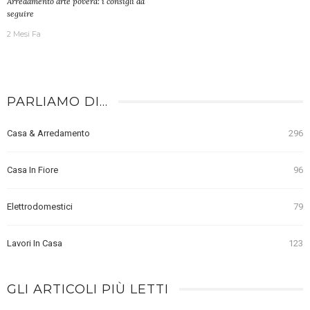
Arredamento arte povera: i consigli da
seguire
2 Mesi Fa
PARLIAMO DI…
Casa & Arredamento
296
Casa In Fiore
96
Elettrodomestici
79
Lavori In Casa
123
GLI ARTICOLI PIÙ LETTI