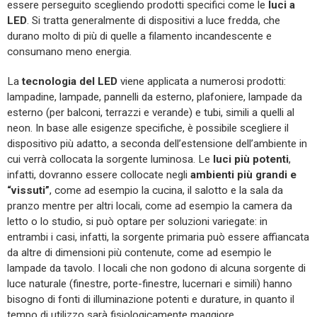
essere perseguito scegliendo prodotti specifici come le
luci a
LED
. Si tratta generalmente di dispositivi a luce fredda, che
durano molto di più di quelle a filamento incandescente e
consumano meno energia.
La
tecnologia del LED
viene applicata a numerosi prodotti:
lampadine, lampade, pannelli da esterno, plafoniere, lampade da
esterno (per balconi, terrazzi e verande) e tubi, simili a quelli al
neon. In base alle esigenze specifiche, è possibile scegliere il
dispositivo più adatto, a seconda dell’estensione dell’ambiente in
cui verrà collocata la sorgente luminosa. Le
luci più potenti
,
infatti, dovranno essere collocate negli
ambienti più grandi e
“vissuti”
, come ad esempio la cucina, il salotto e la sala da
pranzo mentre per altri locali, come ad esempio la camera da
letto o lo studio, si può optare per soluzioni variegate: in
entrambi i casi, infatti, la sorgente primaria può essere affiancata
da altre di dimensioni più contenute, come ad esempio le
lampade da tavolo. I locali che non godono di alcuna sorgente di
luce naturale (finestre, porte-finestre, lucernari e simili) hanno
bisogno di fonti di illuminazione potenti e durature, in quanto il
tempo di utilizzo sarà fisiologicamente maggiore.