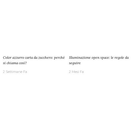
Color azzurro carta da zucchero: perché
Illuminazione open space: le regole da
si chiama così?
seguire
2 Settimane Fa
2 Mesi Fa