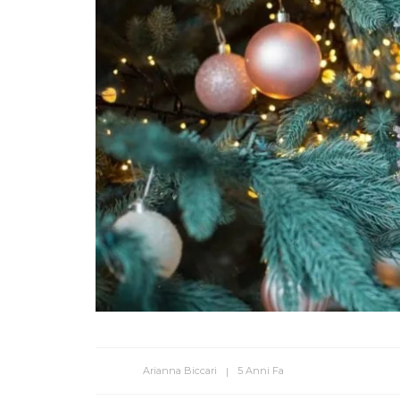
Arianna Biccari
5 Anni Fa