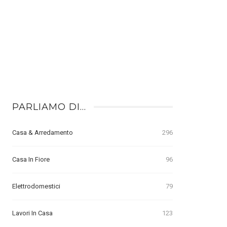
PARLIAMO DI…
Casa & Arredamento
296
Casa In Fiore
96
Elettrodomestici
79
Lavori In Casa
123