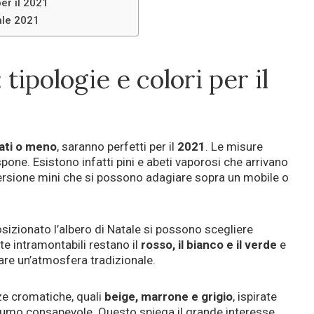
per il 2021
tale 2021
 tipologie e colori per il
vati o meno
, saranno perfetti per il
2021
. Le misure
pone. Esistono infatti pini e abeti vaporosi che arrivano
la versione mini che si possono adagiare sopra un mobile o
osizionato l’albero di Natale si possono scegliere
nte intramontabili restano il
rosso, il bianco e il verde
e
re un’atmosfera tradizionale.
ze cromatiche, quali
beige, marrone e grigio
, ispirate
nsumo consapevole. Questo spiega il grande interesse