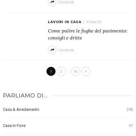
Condividi
LAVORI IN CASA
9 Mesi Fa
Come pulire le fughe del pavimento:
consigli e dritte
Condividi
…
1
2
18
PARLIAMO DI…
Casa & Arredamento
296
Casa In Fiore
97