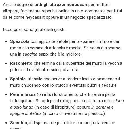
Avrai bisogno di
tutti gli attrezzi necessari
per metterti
all’opera, facilmente reperibili online in un e-commerce per il fai
da te come heycasa.it oppure in un negozio specializzato.
Ecco quali sono gli utensili giusti:
Spazzola
con apposite setole per preparare il muro e dar
modo alla vernice di attecchire meglio. Se riesci a trovarne
una in
saggina
sappi che è la migliore;
Raschietto
che elimina dalla superficie del muro la vecchia
pittura ed eventuali residui polverosi;
Spatola
, utensile che serve a rendere liscio e omogeneo il
muro chiudendo con lo stucco eventuali buchi e fessure;
Pennellessa
(o
rullo
) lo strumento che ti servirà per la
tinteggiatura. Se opti per il rullo, puoi scegliere tra rulli di
lana
a pelo lungo
(in caso di idropitture) oppure
in gomma e
spugna sintetica
(in caso di rivestimento plastico);
Secchio
, indispensabile per diluire con acqua la vernice
densa;