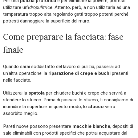
Per una
pulizia profonda
e per eliminare la polvere, potresti
utilizzare un’
idropulitrice
. Attento, però, a non utilizzarla ad una
temperatura troppo alta regolando getti troppo potenti perché
potresti danneggiare la superficie del muro.
Come preparare la facciata: fase
finale
Quando sarai soddisfatto del lavoro di pulizia, passerai ad
un’altra operazione: la
riparazione di crepe e buchi
presenti
nelle facciate.
Utilizzerai la
spatola
per chiudere buchi e crepe che servirà a
stendere lo stucco. Prima di passare lo stucco, ti consigliamo di
inumidire la superficie: in questo modo, lo
stucco
verrà
assorbito meglio.
Pareti nuove possono presentare
macchie bianche
, depositi di
sale eliminabili con prodotti specifici che potrai acquistare dal