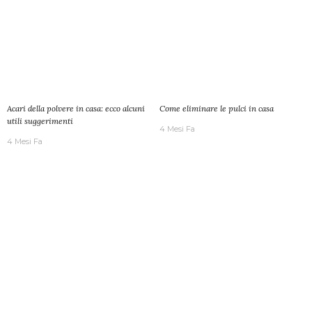
Acari della polvere in casa: ecco alcuni
Come eliminare le pulci in casa
utili suggerimenti
4 Mesi Fa
4 Mesi Fa