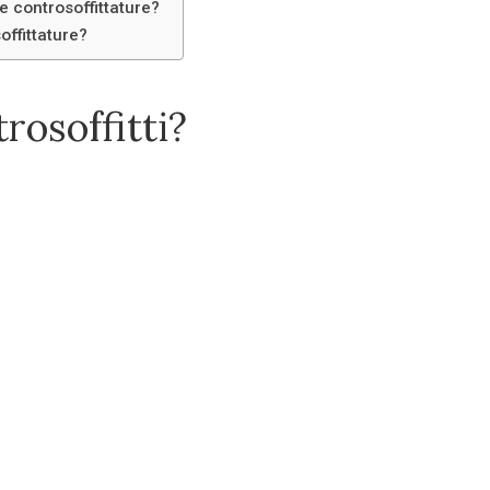
le controsoffittature?
offittature?
rosoffitti?