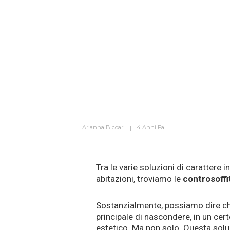
Arianna Biccari
4 Anni Fa
Tra le varie soluzioni di carattere 
abitazioni, troviamo le
controsoffi
Sostanzialmente, possiamo dire c
principale di nascondere, in un cert
estetico. Ma non solo. Questa soluz