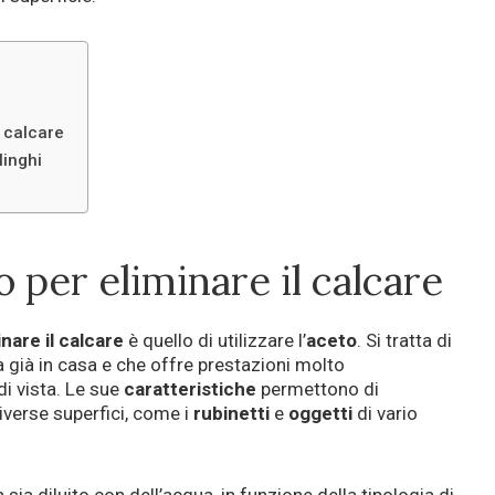
l calcare
linghi
to per eliminare il calcare
inare il calcare
è quello di utilizzare l’
aceto
. Si tratta di
 già in casa e che offre prestazioni molto
i vista. Le sue
caratteristiche
permettono di
iverse superfici, come i
rubinetti
e
oggetti
di vario
 sia diluito con dell’acqua, in funzione della tipologia di