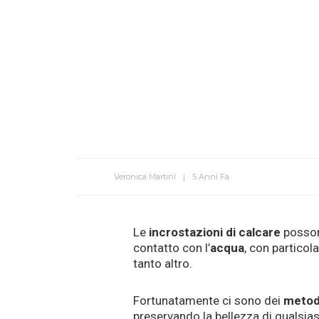
Veronica Martini
5 Anni Fa
Le
incrostazioni di calcare
possono
contatto con l’
acqua
, con particol
tanto altro.
Fortunatamente ci sono dei
metodi
preservando la bellezza di qualsiasi