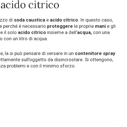
acido citrico
lizzo di
soda caustica
e
acido citrico
. In questo caso,
ne perché è necessario
proteggere
le proprie
mani
e gli
re il solo
acido citrico
insieme a dell’
acqua,
con una
 con un litro di acqua.
, la si può pensare di versare in un
contenitore spray
ettamente sull’oggetto da disincrostare. Si ottengono,
enza problemi e con il minimo sforzo.