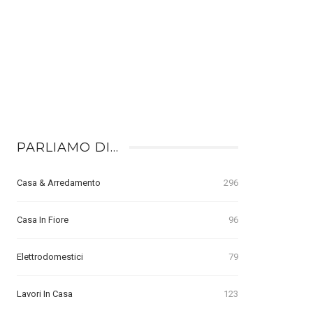
PARLIAMO DI…
Casa & Arredamento
296
Casa In Fiore
96
Elettrodomestici
79
Lavori In Casa
123