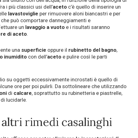
 i più classici usi dell’
aceto
c’è quello di inserire un
elle
lavastoviglie
per rimuovere aloni biancastri e per
e, che può comportare danneggiamenti e
fettuare un
lavaggio a vuoto
e i risultati saranno
re di aceto
.
amente una
superficie
oppure il
rubinetto del bagno
,
o inumidito
con dell’
aceto
e pulire così le parti
lio su oggetti eccessivamente incrostati è quello di
alcune ore per poi pulirli. Da sottolineare che utilizzando
oni
di
calcare
, soprattutto su rubinetteria e piastrelle,
di lucidarle.
 altri rimedi casalinghi