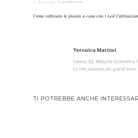
Articolo Precedente
Come coltivare le piante a casa con i Led Coltivazio
Veronica Martini
Classe '82, Maturità Scientifica.
Le mie passioni più grandi sono g
TI POTREBBE ANCHE INTERESSA