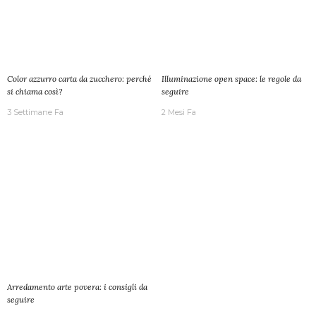
Color azzurro carta da zucchero: perché
Illuminazione open space: le regole da
si chiama così?
seguire
3 Settimane Fa
2 Mesi Fa
Arredamento arte povera: i consigli da
seguire