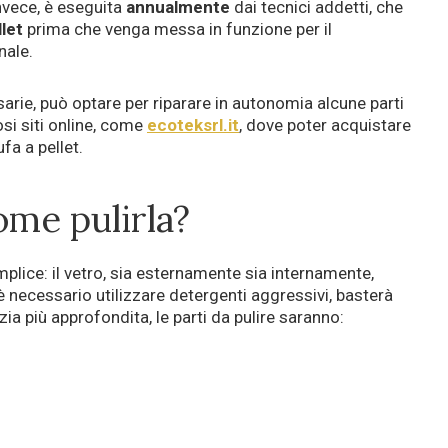
invece, è eseguita
annualmente
dai tecnici addetti, che
llet
prima che venga messa in funzione per il
nale.
arie, può optare per riparare in autonomia alcune parti
osi siti online, come
ecoteksrl.it
, dove poter acquistare
ufa a pellet.
come pulirla?
lice: il vetro, sia esternamente sia internamente,
 è necessario utilizzare detergenti aggressivi, basterà
zia più approfondita, le parti da pulire saranno: