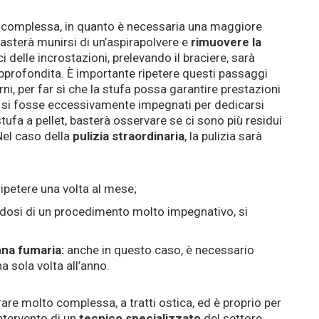
iù complessa, in quanto è necessaria una maggiore
asterà munirsi di un’aspirapolvere e
rimuovere la
 delle incrostazioni, prelevando il braciere, sarà
approfondita. È importante ripetere questi passaggi
ni, per far sì che la stufa possa garantire prestazioni
so si fosse eccessivamente impegnati per dedicarsi
tufa a pellet, basterà osservare se ci sono più residui
 Nel caso della
pulizia straordinaria
, la pulizia sarà
ipetere una volta al mese;
dosi di un procedimento molto impegnativo, si
nna fumaria:
anche in questo caso, è necessario
 sola volta all’anno.
re molto complessa, a tratti ostica, ed è proprio per
ntervento di un
tecnico specializzato
del settore.