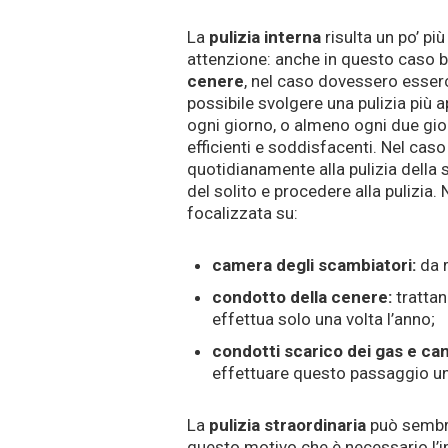
La
pulizia interna
risulta un po’ p
attenzione: anche in questo caso b
cenere
, nel caso dovessero esserci
possibile svolgere una pulizia più 
ogni giorno, o almeno ogni due gior
efficienti e soddisfacenti. Nel ca
quotidianamente alla pulizia della s
del solito e procedere alla pulizia.
focalizzata su:
camera degli scambiatori:
da r
condotto della cenere:
trattan
effettua solo una volta l’anno;
condotti scarico dei gas e ca
effettuare questo passaggio una
La
pulizia straordinaria
può sembra
questo motivo che è necessario l’i