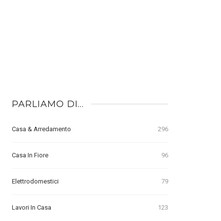
PARLIAMO DI…
Casa & Arredamento
296
Casa In Fiore
96
Elettrodomestici
79
Lavori In Casa
123