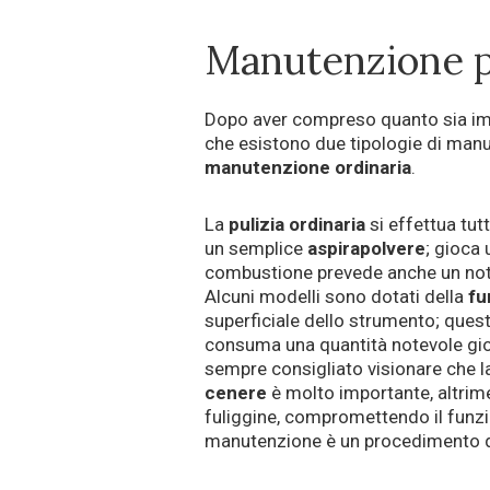
Manutenzione pe
Dopo aver compreso quanto sia i
che esistono due tipologie di man
manutenzione ordinaria
.
La
pulizia ordinaria
si effettua tutt
un semplice
aspirapolvere
; gioca
combustione prevede anche un note
Alcuni modelli sono dotati della
fu
superficiale dello strumento; quest
consuma una quantità notevole giorna
sempre consigliato visionare che la
cenere
è molto importante, altrime
fuliggine, compromettendo il funzi
manutenzione è un procedimento da