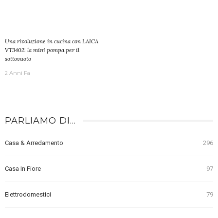
Una rivoluzione in cucina con LAICA
VT3402: la mini pompa per il
sottovuoto
2 Anni Fa
PARLIAMO DI…
Casa & Arredamento
296
Casa In Fiore
97
Elettrodomestici
79