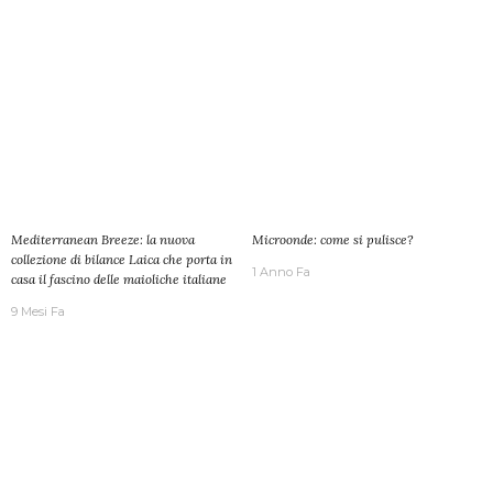
Mediterranean Breeze: la nuova
Microonde: come si pulisce?
collezione di bilance Laica che porta in
1 Anno Fa
casa il fascino delle maioliche italiane
9 Mesi Fa