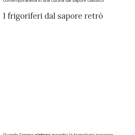
contemporaneità in una cucina dal sapore classico.
I frigoriferi dal sapore retrò
Quando l’animo
vintage
incontra la tecnologia nascono