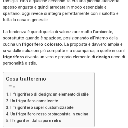
famiglia. Fino a qualche decennio fa era una piccola stanzetta
spesso angusta e quindi arredata in modo essenziale e
spartano, oggi invece si integra perfettamente con il salotto e
tutta la casa in generale.
La tendenza è quindi quella di valorizzare molto l’ambiente,
soprattutto quando è spazioso, posizionando all’interno della
cucina un
frigorifero colorato
. La proposta è davvero ampia e
si va dalle soluzioni più compatte e a scomparsa, a quelle in cui il
frigorifero
diventa un vero e proprio elemento di
design
ricco di
personalità e stile.
Cosa tratteremo
Il frigorifero di design: un elemento di stile
Un frigorifero camaleonte
Il frigorifero super customizzabile
Un frigorifero rosso protagonista in cucina
I frigoriferi dal sapore retrò