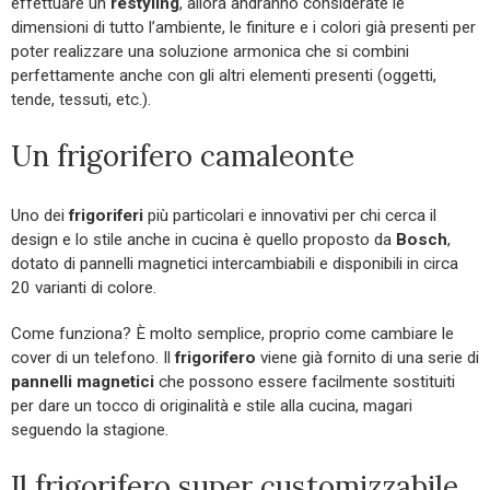
effettuare un
restyling
, allora andranno considerate le
dimensioni di tutto l’ambiente, le finiture e i colori già presenti per
poter realizzare una soluzione armonica che si combini
perfettamente anche con gli altri elementi presenti (oggetti,
tende, tessuti, etc.).
Un frigorifero camaleonte
Uno dei
frigoriferi
più particolari e innovativi per chi cerca il
design e lo stile anche in cucina è quello proposto da
Bosch
,
dotato di pannelli magnetici intercambiabili e disponibili in circa
20 varianti di colore.
Come funziona? È molto semplice, proprio come cambiare le
cover di un telefono. Il
frigorifero
viene già fornito di una serie di
pannelli magnetici
che possono essere facilmente sostituiti
per dare un tocco di originalità e stile alla cucina, magari
seguendo la stagione.
Il frigorifero super customizzabile