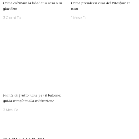
Come coltivare la lobelia in vaso o in
Come prendersi cura del Pitosforo in
giardino
casa
3 Giorni Fa
1 Mese Fa
Piante da frutto nane per il balcone:
guida completa alla coltivazione
3 Mesi Fa