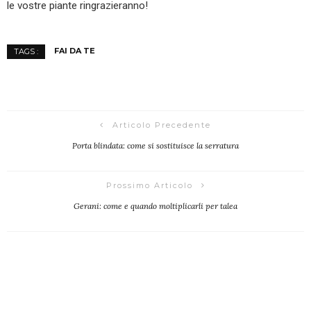
le vostre piante ringrazieranno!
FAI DA TE
TAGS :
Articolo Precedente
Porta blindata: come si sostituisce la serratura
Prossimo Articolo
Gerani: come e quando moltiplicarli per talea