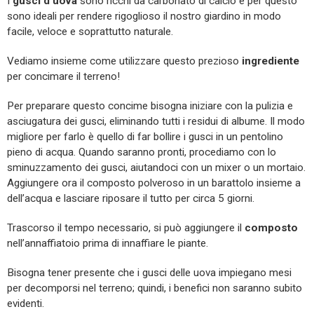
I
gusci d’uova
sono ricchi da carbonato di calcio e per questo
sono ideali per rendere rigoglioso il nostro giardino in modo
facile, veloce e soprattutto naturale.
Vediamo insieme come utilizzare questo prezioso
ingrediente
per concimare il terreno!
Per preparare questo concime bisogna iniziare con la pulizia e
asciugatura dei gusci, eliminando tutti i residui di albume. Il modo
migliore per farlo è quello di far bollire i gusci in un pentolino
pieno di acqua. Quando saranno pronti, procediamo con lo
sminuzzamento dei gusci, aiutandoci con un mixer o un mortaio.
Aggiungere ora il composto polveroso in un barattolo insieme a
dell’acqua e lasciare riposare il tutto per circa 5 giorni.
Trascorso il tempo necessario, si può aggiungere il
composto
nell’annaffiatoio prima di innaffiare le piante.
Bisogna tener presente che i gusci delle uova impiegano mesi
per decomporsi nel terreno; quindi, i benefici non saranno subito
evidenti.