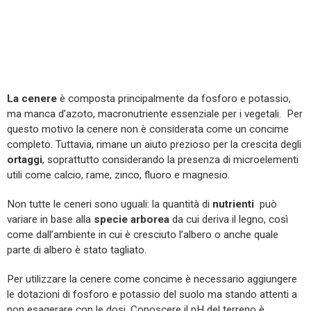
La cenere
è composta principalmente da fosforo e potassio,
ma manca d’azoto, macronutriente essenziale per i vegetali. Per
questo motivo la cenere non è considerata come un concime
completo. Tuttavia, rimane un aiuto prezioso per la crescita degli
ortaggi
, soprattutto considerando la presenza di microelementi
utili come calcio, rame, zinco, fluoro e magnesio.
Non tutte le ceneri sono uguali: la quantità di
nutrienti
può
variare in base alla
specie arborea
da cui deriva il legno, così
come dall’ambiente in cui è cresciuto l’albero o anche quale
parte di albero è stato tagliato.
Per utilizzare la cenere come concime è necessario aggiungere
le dotazioni di fosforo e potassio del suolo ma stando attenti a
non esagerare con le dosi. Conoscere il pH del terreno è