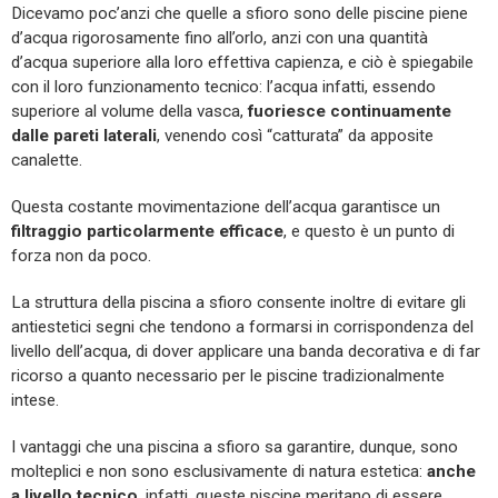
Dicevamo poc’anzi che quelle a sfioro sono delle piscine piene
d’acqua rigorosamente fino all’orlo, anzi con una quantità
d’acqua superiore alla loro effettiva capienza, e ciò è spiegabile
con il loro funzionamento tecnico: l’acqua infatti, essendo
superiore al volume della vasca,
fuoriesce continuamente
dalle pareti laterali
, venendo così “catturata” da apposite
canalette.
Questa costante movimentazione dell’acqua garantisce un
filtraggio particolarmente efficace
, e questo è un punto di
forza non da poco.
La struttura della piscina a sfioro consente inoltre di evitare gli
antiestetici segni che tendono a formarsi in corrispondenza del
livello dell’acqua, di dover applicare una banda decorativa e di far
ricorso a quanto necessario per le piscine tradizionalmente
intese.
I vantaggi che una piscina a sfioro sa garantire, dunque, sono
molteplici e non sono esclusivamente di natura estetica:
anche
a livello tecnico
, infatti, queste piscine meritano di essere