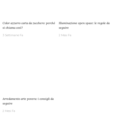
Color azzurro carta da zucchero: perché
Illuminazione open space: le regole da
si chiama così?
seguire
3 Settimane Fa
2 Mesi Fa
Arredamento arte povera: i consigli da
seguire
2 Mesi Fa