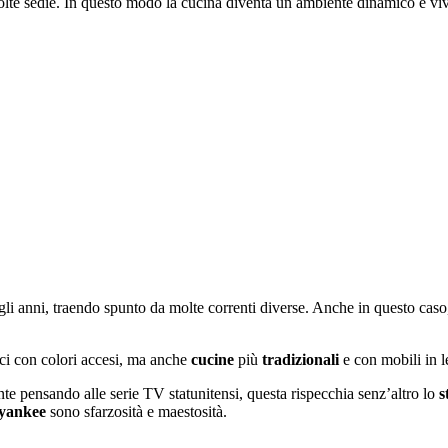
lte sedie. In questo modo la cucina diventa un ambiente dinamico e viv
li anni, traendo spunto da molte correnti diverse. Anche in questo caso, no
ci con colori accesi, ma anche
cucine
più
tradizionali
e con mobili in l
ente pensando alle serie TV statunitensi, questa rispecchia senz’altro lo
s
e yankee
sono sfarzosità e maestosità.