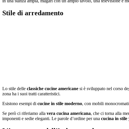
in una stanza ampia, magari con un ampio tavolo, una televisione e mo
Stile di arredamento
Lo stile delle
classiche cucine americane
si è sviluppato nel corso deg
zona ha i suoi tratti caratteristici.
Esistono esempi di
cucine in stile moderno
, con mobili monocromati
Se però ci riferiamo alla
vera cucina americana
, che ci torna alla m
imponenti e sedie eleganti. Le parole d’ordine per una
cucina in stil