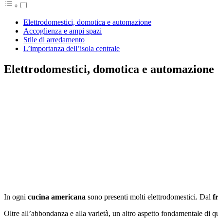
Elettrodomestici, domotica e automazione
Accoglienza e ampi spazi
Stile di arredamento
L’importanza dell’isola centrale
Elettrodomestici, domotica e automazione
In ogni
cucina americana
sono presenti molti elettrodomestici. Dal
f
Oltre all’abbondanza e alla varietà, un altro aspetto fondamentale di qu