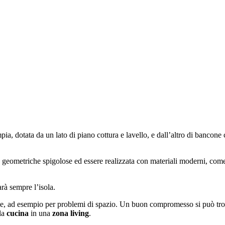
pia, dotata da un lato di piano cottura e lavello, e dall’altro di bancone
nee geometriche spigolose ed essere realizzata con materiali moderni, com
arà sempre l’isola.
ntrale, ad esempio per problemi di spazio. Un buon compromesso si può t
 la
cucina
in una
zona living
.