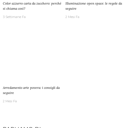
Color azzurro carta da zucchero: perché
Illuminazione open space: le regole da
si chiama così?
seguire
3 Settimane Fa
2 Mesi Fa
Arredamento arte povera: i consigli da
seguire
2 Mesi Fa