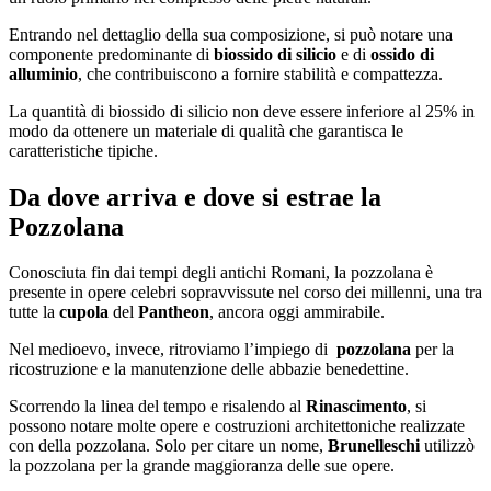
Entrando nel dettaglio della sua composizione, si può notare una
componente predominante di
biossido di
silicio
e di
ossido di
alluminio
, che contribuiscono a fornire stabilità e compattezza.
La quantità di biossido di silicio non deve essere inferiore al 25% in
modo da ottenere un materiale di qualità che garantisca le
caratteristiche tipiche.
Da dove arriva e dove si estrae la
Pozzolana
Conosciuta fin dai tempi degli antichi Romani, la pozzolana è
presente in opere celebri sopravvissute nel corso dei millenni, una tra
tutte la
cupola
del
Pantheon
, ancora oggi ammirabile.
Nel medioevo, invece, ritroviamo l’impiego di
pozzolana
per la
ricostruzione e la manutenzione delle abbazie benedettine.
Scorrendo la linea del tempo e risalendo al
Rinascimento
, si
possono notare molte opere e costruzioni architettoniche realizzate
con della pozzolana. Solo per citare un nome,
Brunelleschi
utilizzò
la pozzolana per la grande maggioranza delle sue opere.