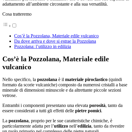
adattamento all’ambiente circostante e alla sua versatilità.
Cosa tratteremo
Cos’è la Pozzolana, Materiale edile vulcanico
Da dove arriva e dove si estrae la Pozzolana
Pozzolana: l’utilizzo in edilizia
Cos’è la Pozzolana, Materiale edile
vulcanico
Nello specifico, la
pozzolana
è il
materiale piroclastico
(quindi
formato da scorie vulcaniche) composto da numerosi cristalli a base
minerale di dimensioni minuscole e da altrettante piccole sezioni
vetrose.
Entrambi i componenti presentano una elevata
porosità
, tanto da
essere considerati a tutti gli effetti delle
pietre
pomici
.
La
pozzolana
, proprio per le sue caratteristiche chimiche, è
particolarmente adatta per l’
utilizzo
nell’
edilizia
, tanto da rivestire
un ruolo primario nel complesso delle pietre naturali.