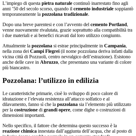
L’impiego di questa
pietra naturale
continuò inarrestato fino agli
anni ’50 del secolo scorso, quando il
cemento industriale
soppiantò
temporaneamente la
pozzolana tradizionale
.
Dopo una breve parentesi e con l’avvento del
cemento Portland
,
venne nuovamente rivalutata, grazie soprattutto alla compatibilità tra
i due materiali e ai benefici ricavati dal loro utilizzo congiunto.
Attualmente la
pozzolana
si estrae principalmente in
Campania
,
nella zona dei
Campi Flegrei
(il nome pozzolana deriva infatti dalla
vicina città di Pozzuoli, centro nevralgico dell’estrazione). Esistono
anche delle cave in
Abruzzo
, che presentano una variante di colore
più biancastro.
Pozzolana: l’utilizzo in edilizia
Le caratteristiche primarie, cioè lo sviluppo di poco calore di
idratazione e l’elevata resistenza all’attacco solfatico e al
dilavamento, fanno sì che la
pozzolana
sia l’elemento più utilizzato
per la
costruzione
di
grandi
opere
, come dighe o costruzioni di
dimensioni importanti.
Nello specifico, il fattore che determina questo successo è la
reazione chimica
innestata dall’aggiunta dell’acqua, che al posto di