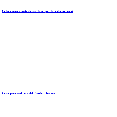
Color azzurro carta da zucchero: perché si chiama così?
Come prendersi cura del Pitosforo in casa