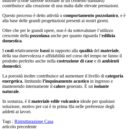
indurire (come sarebbe normale in un cemento standard)
contribuisce alla creazione di una malta dalle elevate prestazioni.
Questo processo è detto attività o
comportamento pozzolanico
, e è
alla base delle grandi progettazioni presenti ai nostri giorni.
Oltre che per le grandi opere, non è da sottovalutare l’utilizzo
crescente della
pozzolana
anche per quanto riguarda l’
edilizia
domestica
.
I
costi
relativamente
bassi
in rapporto alla
qualità
del
materiale
,
della sua durevolezza e affidabilità nel corso del tempo ne fanno il
prodotto preferito anche nella
costruzione di case
e di
ambienti
domestici
.
La porosità inoltre contribuisce ad aumentare il livello di
categoria
energetica
, limitando
l’inquinamento
acustico
in ingresso e
mantenendo internamente il
calore
generato. È un
isolante
naturale
.
In sostanza, è il
materiale edile vulcanico
ideale per qualsiasi
soluzione, motivo per cui è in prima fila nelle preferenze degli
addetti ai lavori.
Tags :
Ristrutturazione Casa
articolo precedente