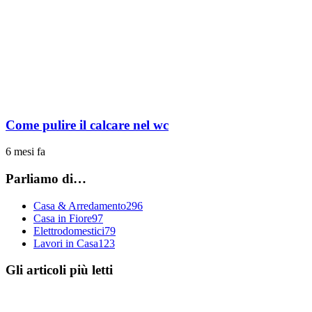
Come pulire il calcare nel wc
6 mesi fa
Parliamo di…
Casa & Arredamento
296
Casa in Fiore
97
Elettrodomestici
79
Lavori in Casa
123
Gli articoli più letti