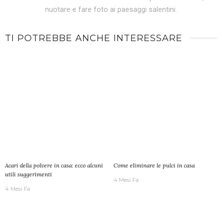
nuotare e fare foto ai paesaggi salentini.
TI POTREBBE ANCHE INTERESSARE
Acari della polvere in casa: ecco alcuni
Come eliminare le pulci in casa
utili suggerimenti
4 Mesi Fa
4 Mesi Fa