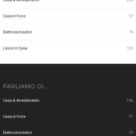
Casa In Fiore
97
Elettrodomestici
79
Lavori In Casa
123
PARLIAMO DI…
Casa & Arredamento
296
Casa In Fiore
97
Elettrodomestici
79