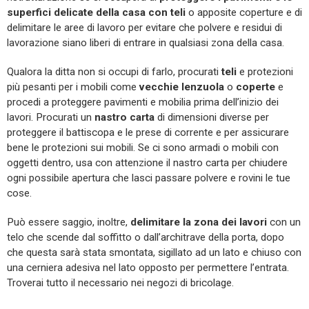
superfici delicate della casa con teli
o apposite coperture e di
delimitare le aree di lavoro per evitare che polvere e residui di
lavorazione siano liberi di entrare in qualsiasi zona della casa.
Qualora la ditta non si occupi di farlo, procurati
teli
e protezioni
più pesanti per i mobili come
vecchie lenzuola
o
coperte
e
procedi a proteggere pavimenti e mobilia prima dell’inizio dei
lavori. Procurati un
nastro carta
di dimensioni diverse per
proteggere il battiscopa e le prese di corrente e per assicurare
bene le protezioni sui mobili. Se ci sono armadi o mobili con
oggetti dentro, usa con attenzione il nastro carta per chiudere
ogni possibile apertura che lasci passare polvere e rovini le tue
cose.
Può essere saggio, inoltre,
delimitare la zona dei lavori
con un
telo che scende dal soffitto o dall’architrave della porta, dopo
che questa sarà stata smontata, sigillato ad un lato e chiuso con
una cerniera adesiva nel lato opposto per permettere l’entrata.
Troverai tutto il necessario nei negozi di bricolage.