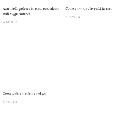
Acari della polvere in casa: ecco alcuni
Come eliminare le pulci in casa
utili suggerimenti
4 Mesi Fa
4 Mesi Fa
Come pulire il calcare nel wc
6 Mesi Fa