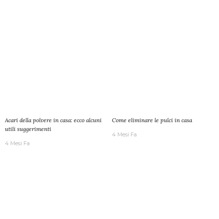
Acari della polvere in casa: ecco alcuni
Come eliminare le pulci in casa
utili suggerimenti
4 Mesi Fa
4 Mesi Fa