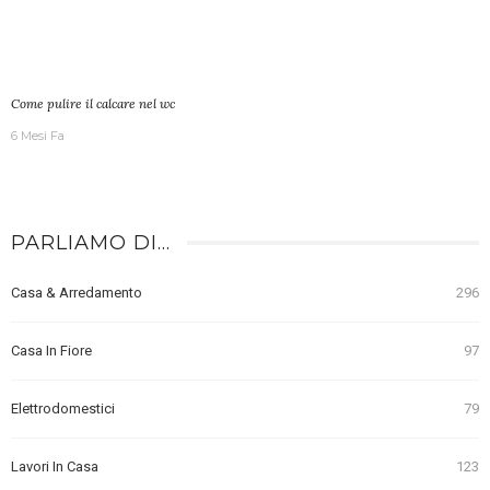
Come pulire il calcare nel wc
6 Mesi Fa
PARLIAMO DI…
Casa & Arredamento
296
Casa In Fiore
97
Elettrodomestici
79
Lavori In Casa
123