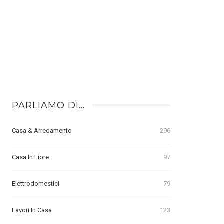
PARLIAMO DI…
Casa & Arredamento
296
Casa In Fiore
97
Elettrodomestici
79
Lavori In Casa
123