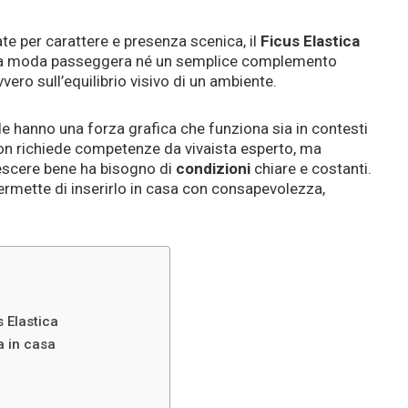
ate per carattere e presenza scenica, il
Ficus Elastica
una moda passeggera né un semplice complemento
ero sull’equilibrio visivo di un ambiente.
de hanno una forza grafica che funziona sia in contesti
 Non richiede competenze da vivaista esperto, ma
scere bene ha bisogno di
condizioni
chiare e costanti.
ermette di inserirlo in casa con consapevolezza,
s Elastica
a in casa
e