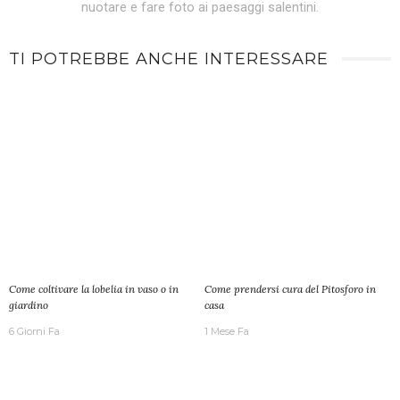
nuotare e fare foto ai paesaggi salentini.
TI POTREBBE ANCHE INTERESSARE
Come coltivare la lobelia in vaso o in
Come prendersi cura del Pitosforo in
giardino
casa
6 Giorni Fa
1 Mese Fa