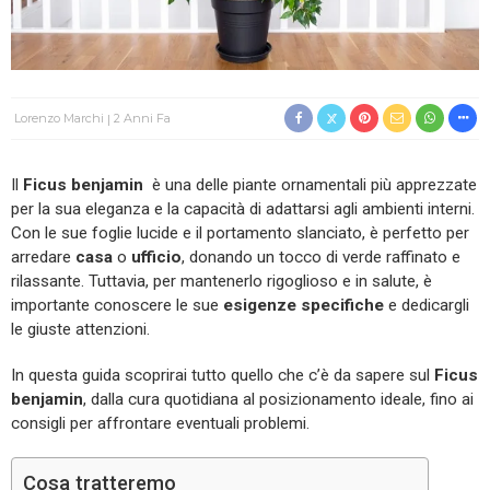
Lorenzo Marchi
2 Anni Fa
Il
Ficus benjamin
è una delle piante ornamentali più apprezzate
per la sua eleganza e la capacità di adattarsi agli ambienti interni.
Con le sue foglie lucide e il portamento slanciato, è perfetto per
arredare
casa
o
ufficio
, donando un tocco di verde raffinato e
rilassante. Tuttavia, per mantenerlo rigoglioso e in salute, è
importante conoscere le sue
esigenze specifiche
e dedicargli
le giuste attenzioni.
In questa guida scoprirai tutto quello che c’è da sapere sul
Ficus
benjamin
, dalla cura quotidiana al posizionamento ideale, fino ai
consigli per affrontare eventuali problemi.
Cosa tratteremo