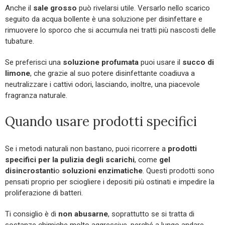
Anche il
sale grosso
può rivelarsi utile. Versarlo nello scarico
seguito da acqua bollente è una soluzione per disinfettare e
rimuovere lo sporco che si accumula nei tratti più nascosti delle
tubature.
Se preferisci una
soluzione profumata
puoi usare il
succo di
limone
, che grazie al suo potere disinfettante coadiuva a
neutralizzare i cattivi odori, lasciando, inoltre, una piacevole
fragranza naturale.
Quando usare prodotti specifici
Se i metodi naturali non bastano, puoi ricorrere a
prodotti
specifici per la pulizia degli scarichi
, come
gel
disincrostanti
o
soluzioni enzimatiche
. Questi prodotti sono
pensati proprio per sciogliere i depositi più ostinati e impedire la
proliferazione di batteri.
Ti consiglio è di
non abusarne
, soprattutto se si tratta di
sostanze chimiche molto aggressive, perché a lungo andare