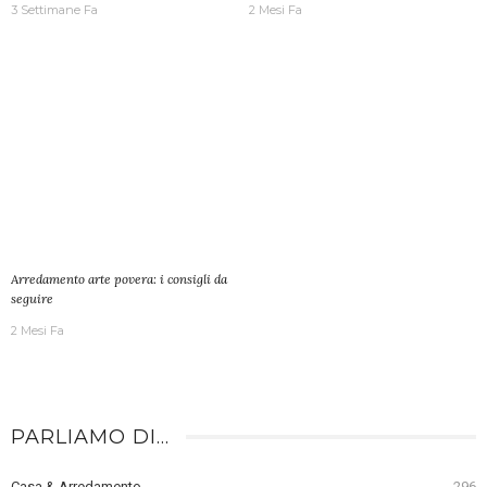
3 Settimane Fa
2 Mesi Fa
Arredamento arte povera: i consigli da
seguire
2 Mesi Fa
PARLIAMO DI…
Casa & Arredamento
296